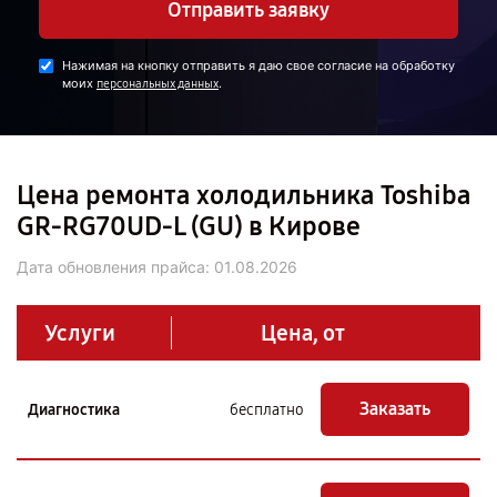
Отправить заявку
Нажимая на кнопку отправить я даю свое согласие на обработку
моих
.
персональных данных
Цена ремонта холодильника Toshiba
GR-RG70UD-L (GU) в Кирове
Дата обновления прайса:
01.08.2026
Услуги
Цена, от
Заказать
Диагностика
бесплатно