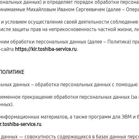
рсональных данных) и определяет порядок обработки персон
инимаемые Михайловым Иваном Сергеевичем (далее – Опера
ю и условием осуществления своей деятельности соблюдение
числе защиты прав на неприкосновенность частной жизни, л
ении обработки персональных данных (далее – Политика) п
-сайта
https://kir.toshiba-service.ru
.
 ПОЛИТИКЕ
альных данных – обработка персональных данных с помощью 
временное прекращение обработки персональных данных (за 
нных).
и информационных материалов, а также программ для ЭВМ и 
ir.toshiba-service.ru
.
 данных — совокупность содержащихся в базах данных перс