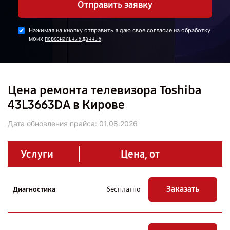
Отправить заявку
Нажимая на кнопку отправить я даю свое согласие на обработку
моих
.
персональных данных
Цена ремонта телевизора Toshiba
43L3663DA в Кирове
Дата обновления прайса:
01.08.2026
Услуги
Цена, от
Заказать
Диагностика
бесплатно