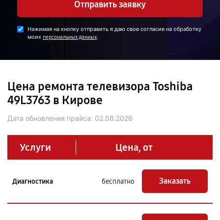
Отправить заявку
Нажимая на кнопку отправить я даю свое согласие на обработку
моих
.
персональных данных
Цена ремонта телевизора Toshiba
49L3763 в Кирове
Дата обновления прайса:
02.08.2026
Услуги
Цена, от
Заказать
Диагностика
бесплатно