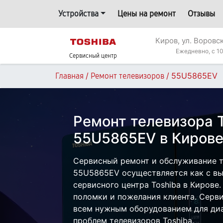
Устройства
Цены на ремонт
Отзывы
Киров, ул. Воровс
Ежедневно, с 10
Сервисный центр
/
/
55U5865EV
Главная
Ремонт телевизоров
Ремонт телевизора 
55U5865EV в Киров
Сервисный ремонт и обслуживание т
55U5865EV осуществляется как с вые
сервисного центра Toshiba в Кирове.
поломки и пожелания клиента. Серв
всем нужным оборудованием для диа
проблем телевизоров Toshiba.