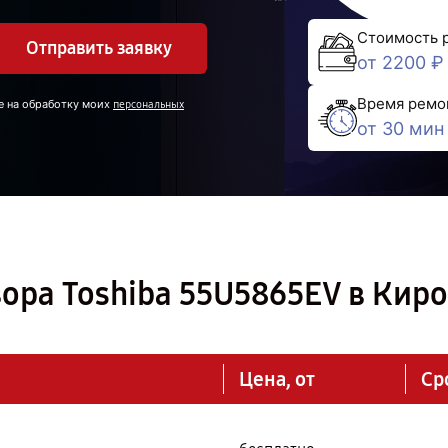
Стоимость 
Отправить заявку
от 2200 ₽
Время ремо
е на обработку моих
персональных
от 30 мин
ора Toshiba 55U5865EV в Кир
Цена, от
Ср