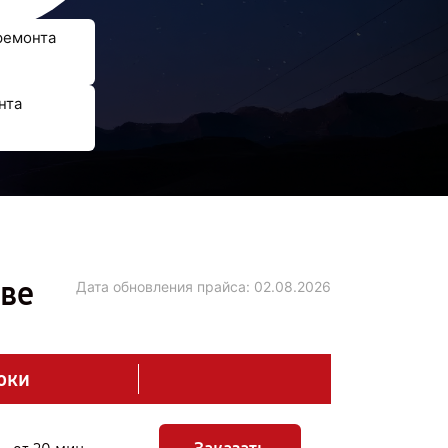
ремонта
нта
ове
Дата обновления прайса:
02.08.2026
оки