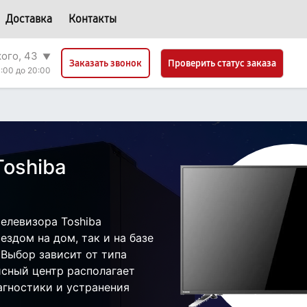
Доставка
Контакты
кого, 43
▼
Проверить статус заказа
Заказать звонок
:00 до 20:00
Toshiba
е
елевизора Toshiba
здом на дом, так и на базе
 Выбор зависит от типа
исный центр располагает
гностики и устранения